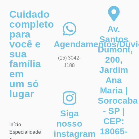
Cuidado
completo
Av.
para
Santos
você e
Agendamentos/Dúvi
Dumont,
sua
200,
(15) 3042-
família
1188
Jardim
em
Ana
um só
Maria |
lugar
Sorocaba
- SP |
Siga
CEP:
nosso
Início
18065-
instagram
Especialidade