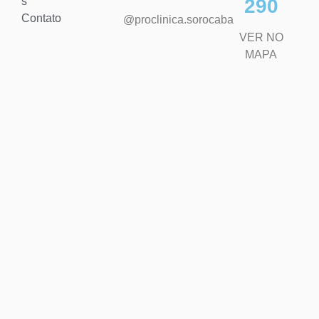
s
290
Contato
@proclinica.sorocaba
VER NO
MAPA