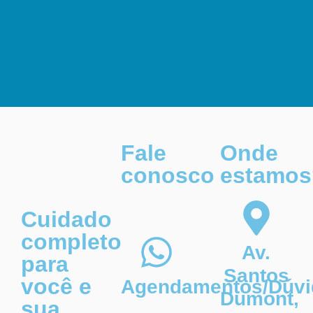
Fale
Onde
conosco
estamos
Cuidado
completo
Av.
para
Santos
você e
Agendamentos/Dúvi
Dumont,
sua