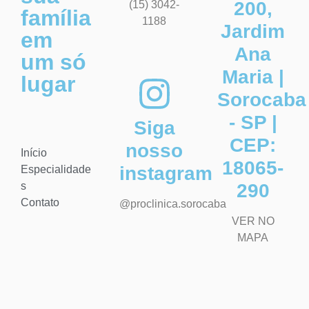
200,
(15) 3042-
família
1188
Jardim
em
Ana
um só
Maria |
lugar
Sorocaba
- SP |
Siga
CEP:
nosso
Início
18065-
instagram
Especialidade
s
290
Contato
@proclinica.sorocaba
VER NO
MAPA