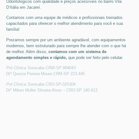
Odontologicos
com qualidade e preços acessíveis
no bairro Vila
D’Itália em Jacareí
.
Contamos com uma equipe de médicos e profissionais treinados
capacitados para oferecer o melhor atendimento para você e sua
família!
Prezamos sempre por um ambiente agradável, com equipamentos
modernos, bem estruturado para sempre lhe atender com o que há
de melhor. Além disso,
contamos com um sistema de
agendamento simples e rápido,
que pode ser feito pelo celular.
Pró Clínica Sorocaba CRM-SP 994043
Drª Quezia Pereira Moura CRM-SP 223.445
Pró Clínica Sorocaba CRO-SP-025304
Drº Miken Muller Silveira Alves – CRO-SP 140.613