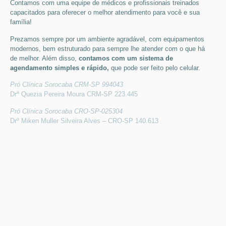
Contamos com uma equipe de médicos e profissionais treinados
capacitados para oferecer o melhor atendimento para você e sua
família!
Prezamos sempre por um ambiente agradável, com equipamentos
modernos, bem estruturado para sempre lhe atender com o que há
de melhor. Além disso,
contamos com um sistema de
agendamento simples e rápido,
que pode ser feito pelo celular.
Pró Clínica Sorocaba CRM-SP 994043
Drª Quezia Pereira Moura CRM-SP 223.445
Pró Clínica Sorocaba CRO-SP-025304
Drº Miken Muller Silveira Alves – CRO-SP 140.613