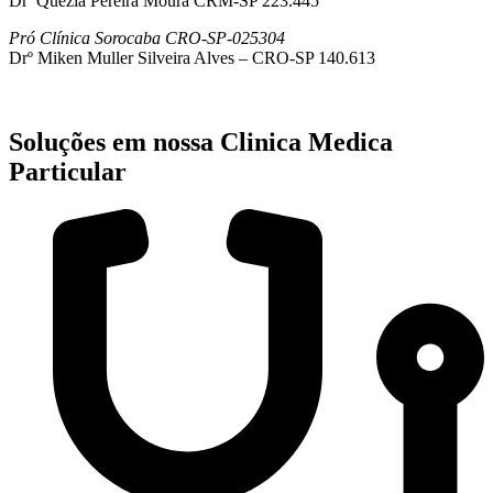
Drª Quezia Pereira Moura CRM-SP 223.445
Pró Clínica Sorocaba CRO-SP-025304
Drº Miken Muller Silveira Alves – CRO-SP 140.613
Soluções em nossa Clinica Medica
Particular