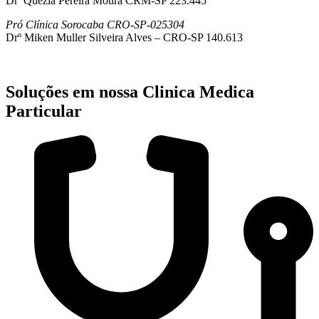
Drª Quezia Pereira Moura CRM-SP 223.445
Pró Clínica Sorocaba CRO-SP-025304
Drº Miken Muller Silveira Alves – CRO-SP 140.613
Soluções em nossa Clinica Medica
Particular