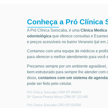
Conheça a Pró Clínica
A Pró Clínica Sorocaba, é uma
Clinica Medica 
odontológica
que
oferece consultas e
Exames 
e preços acessíveis
no bairro Veraneio Ijal em 
Contamos com uma equipe de médicos e profiss
para oferecer o melhor atendimento para você e
Prezamos sempre por um ambiente agradável,
bem estruturado para sempre lhe atender com 
disso,
contamos com um sistema de agendam
pode ser feito pelo celular.
Pró Clínica Sorocaba CRM-SP 994043
Drª Quezia Pereira Moura CRM-SP 223.445
Pró Clínica Sorocaba CRO-SP-025304