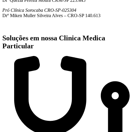
Drª Quezia Pereira Moura CRM-SP 223.445
Pró Clínica Sorocaba CRO-SP-025304
Drº Miken Muller Silveira Alves – CRO-SP 140.613
Soluções em nossa Clinica Medica
Particular