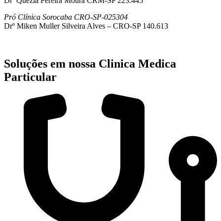
Drª Quezia Pereira Moura CRM-SP 223.445
Pró Clínica Sorocaba CRO-SP-025304
Drº Miken Muller Silveira Alves – CRO-SP 140.613
Soluções em nossa Clinica Medica
Particular