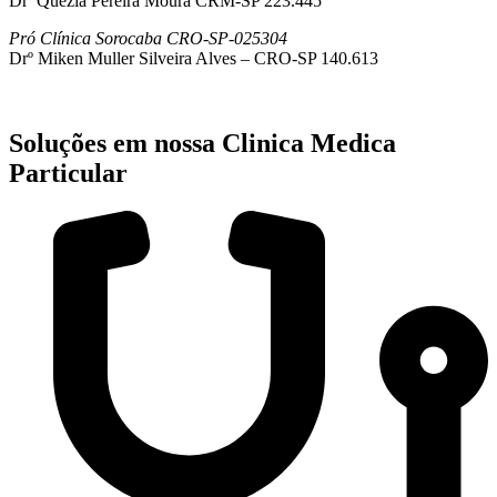
Drª Quezia Pereira Moura CRM-SP 223.445
Pró Clínica Sorocaba CRO-SP-025304
Drº Miken Muller Silveira Alves – CRO-SP 140.613
Soluções em nossa Clinica Medica
Particular