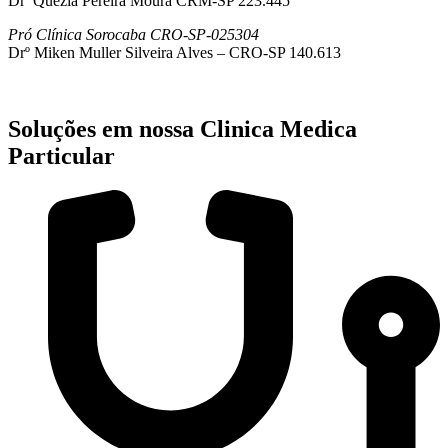
Drª Quezia Pereira Moura CRM-SP 223.445
Pró Clínica Sorocaba CRO-SP-025304
Drº Miken Muller Silveira Alves – CRO-SP 140.613
Soluções em nossa Clinica Medica
Particular