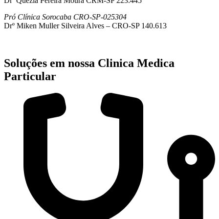
Drª Quezia Pereira Moura CRM-SP 223.445
Pró Clínica Sorocaba CRO-SP-025304
Drº Miken Muller Silveira Alves – CRO-SP 140.613
Soluções em nossa Clinica Medica
Particular