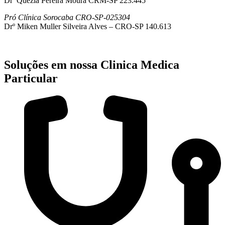
Drª Quezia Pereira Moura CRM-SP 223.445
Pró Clínica Sorocaba CRO-SP-025304
Drº Miken Muller Silveira Alves – CRO-SP 140.613
Soluções em nossa Clinica Medica
Particular