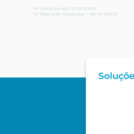
Pró Clínica Sorocaba CRO-SP-025304
Drº Miken Muller Silveira Alves – CRO-SP 140.613
Soluçõe