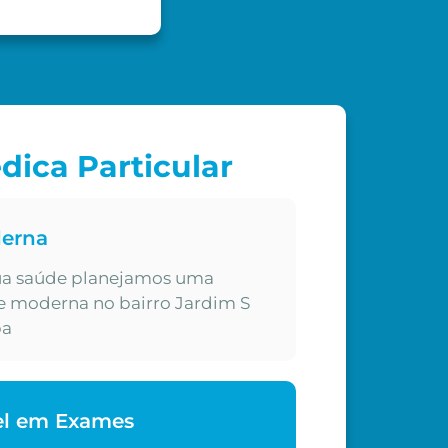
dica Particular
derna
sua saúde planejamos uma
e moderna no bairro Jardim S
ba
vel em Exames