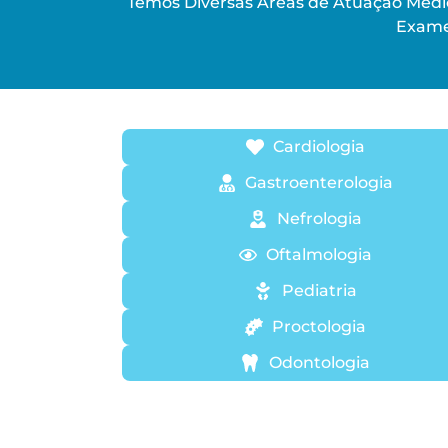
Temos Diversas Áreas de Atuação Médic
Exame
Cardiologia
Gastroenterologia
Nefrologia
Oftalmologia
Pediatria
Proctologia
Odontologia