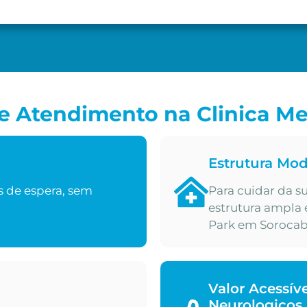
 Atendimento na Clinica Me
Estrutura Mo
s de espera, sem
Para cuidar da 
estrutura ampla 
Park em Soroca
Valor Acessí
Neurologicos