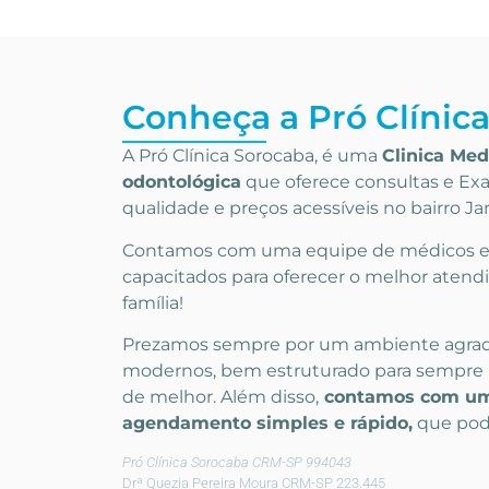
Conheça a Pró Clínic
A Pró Clínica Sorocaba, é uma
Clinica Med
odontológica
que
oferece consultas e
Exa
qualidade e preços acessíveis
no bairro J
Contamos com uma equipe de médicos e p
capacitados para oferecer o melhor atend
família!
Prezamos sempre por um ambiente agra
modernos, bem estruturado para sempre 
de melhor. Além disso,
contamos com um
agendamento simples e rápido,
que pode
Pró Clínica Sorocaba CRM-SP 994043
Drª Quezia Pereira Moura CRM-SP 223.445