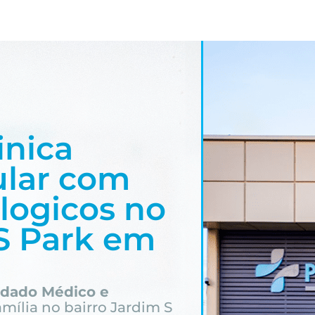
inica
ular com
logicos no
S Park em
idado Médico e
amília
no bairro Jardim S