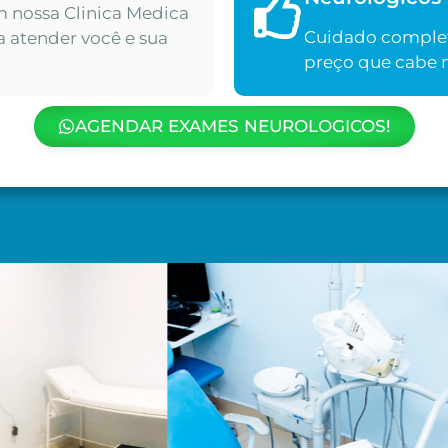
m nossa Clinica Medica
Cuidado complet
a atender você e sua
preço que cabe n
AGENDAR EXAMES NEUROLOGICOS!