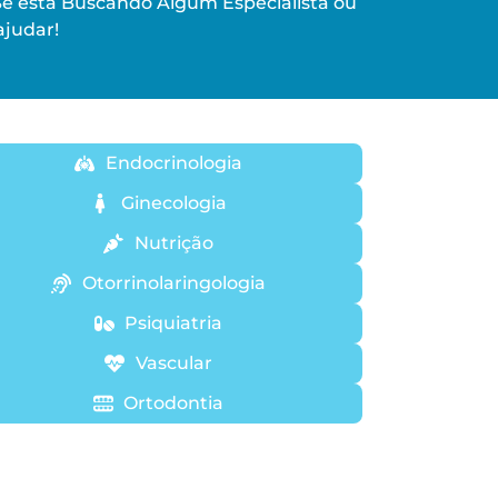
Se está Buscando Algum Especialista ou
judar!
Endocrinologia
Ginecologia
Nutrição
Otorrinolaringologia
Psiquiatria
Vascular
Ortodontia