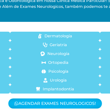
a e Odontológica em nossa Clinica Medica Particular! 
 Além de Exames Neurologicos, também podemos te a
Dermatologia
Geriatria
Neurologia
Ortopedia
Psicologia
Urologia
Implantodontia
AGENDAR EXAMES NEUROLOGICOS!