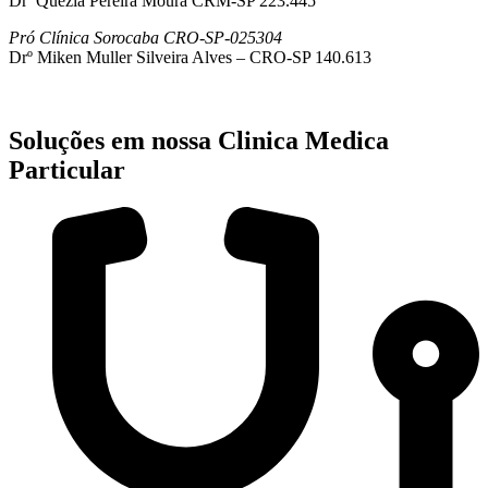
Drª Quezia Pereira Moura CRM-SP 223.445
Pró Clínica Sorocaba CRO-SP-025304
Drº Miken Muller Silveira Alves – CRO-SP 140.613
Soluções em nossa Clinica Medica
Particular