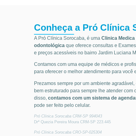
Conheça a Pró Clínica
A Pró Clínica Sorocaba, é uma
Clinica Medica 
odontológica
que
oferece consultas e
Exames 
e preços acessíveis
no bairro Jardim Luciana 
Contamos com uma equipe de médicos e profiss
para oferecer o melhor atendimento para você e
Prezamos sempre por um ambiente agradável,
bem estruturado para sempre lhe atender com 
disso,
contamos com um sistema de agendam
pode ser feito pelo celular.
Pró Clínica Sorocaba CRM-SP 994043
Drª Quezia Pereira Moura CRM-SP 223.445
Pró Clínica Sorocaba CRO-SP-025304