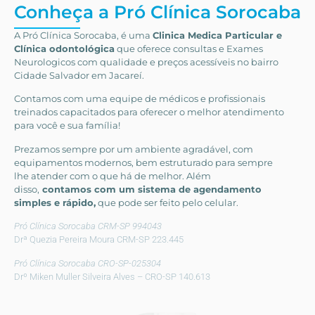
Conheça a Pró Clínica Sorocaba
A Pró Clínica Sorocaba, é uma
Clinica Medica Particular
e
Clínica odontológica
que
oferece consultas e
Exames
Neurologicos
com qualidade e preços acessíveis
no bairro
Cidade Salvador em Jacareí
.
Contamos com uma equipe de médicos e profissionais
treinados capacitados para oferecer o melhor atendimento
para você e sua família!
Prezamos sempre por um ambiente agradável, com
equipamentos modernos, bem estruturado para sempre
lhe atender com o que há de melhor. Além
disso,
contamos com um sistema de agendamento
simples e rápido,
que pode ser feito pelo celular.
Pró Clínica Sorocaba CRM-SP 994043
Drª Quezia Pereira Moura CRM-SP 223.445
Pró Clínica Sorocaba CRO-SP-025304
Drº Miken Muller Silveira Alves – CRO-SP 140.613