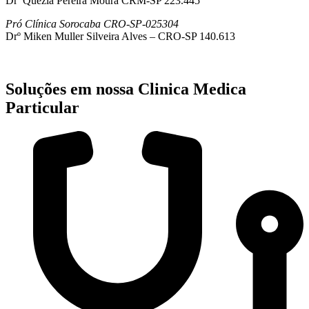
Drª Quezia Pereira Moura CRM-SP 223.445
Pró Clínica Sorocaba CRO-SP-025304
Drº Miken Muller Silveira Alves – CRO-SP 140.613
Soluções em nossa Clinica Medica
Particular