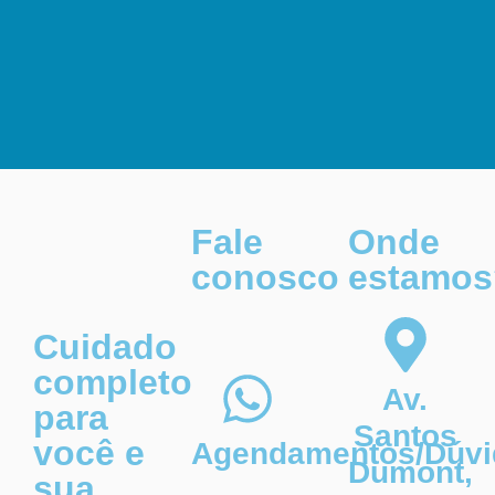
Fale
Onde
conosco
estamos
Cuidado
completo
Av.
para
Santos
você e
Agendamentos/Dúvi
Dumont,
sua