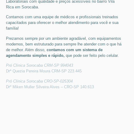
Laboratoriais
com qualidade e preços acessíveis
no bairro Vila
Rica em Sorocaba
.
Contamos com uma equipe de médicos e profissionais treinados
capacitados para oferecer o melhor atendimento para você e sua
família!
Prezamos sempre por um ambiente agradável, com equipamentos
modernos, bem estruturado para sempre lhe atender com o que há
de melhor. Além disso,
contamos com um sistema de
agendamento simples e rápido,
que pode ser feito pelo celular.
Pró Clínica Sorocaba CRM-SP 994043
Drª Quezia Pereira Moura CRM-SP 223.445
Pró Clínica Sorocaba CRO-SP-025304
Drº Miken Muller Silveira Alves – CRO-SP 140.613