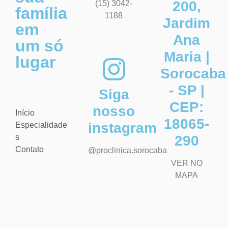
200,
(15) 3042-
família
1188
Jardim
em
Ana
um só
Maria |
lugar
Sorocaba
- SP |
Siga
CEP:
nosso
Início
18065-
instagram
Especialidade
s
290
Contato
@proclinica.sorocaba
VER NO
MAPA