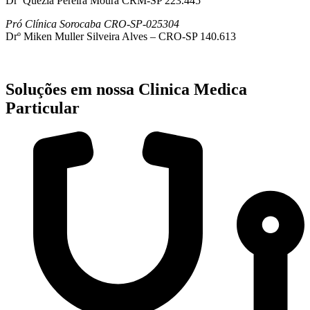
Drª Quezia Pereira Moura CRM-SP 223.445
Pró Clínica Sorocaba CRO-SP-025304
Drº Miken Muller Silveira Alves – CRO-SP 140.613
Soluções em nossa Clinica Medica
Particular