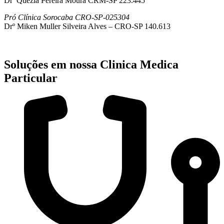
Drª Quezia Pereira Moura CRM-SP 223.445
Pró Clínica Sorocaba CRO-SP-025304
Drº Miken Muller Silveira Alves – CRO-SP 140.613
Soluções em nossa Clinica Medica
Particular