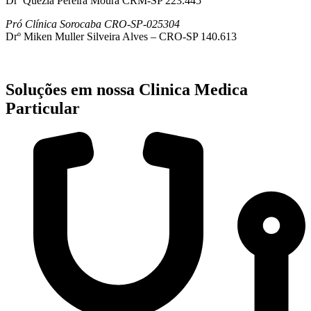
Drª Quezia Pereira Moura CRM-SP 223.445
Pró Clínica Sorocaba CRO-SP-025304
Drº Miken Muller Silveira Alves – CRO-SP 140.613
Soluções em nossa Clinica Medica
Particular