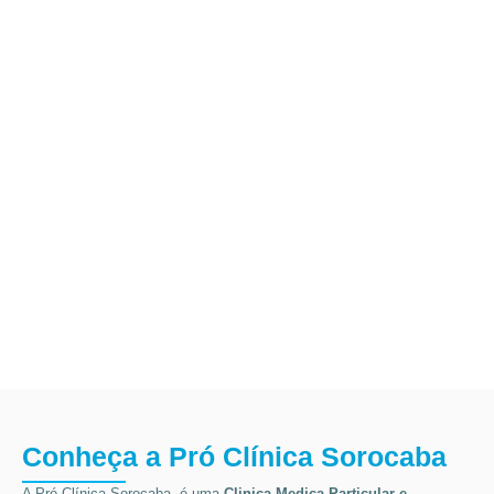
Conheça a Pró Clínica Sorocaba
A Pró Clínica Sorocaba, é uma
Clinica Medica Particular
e