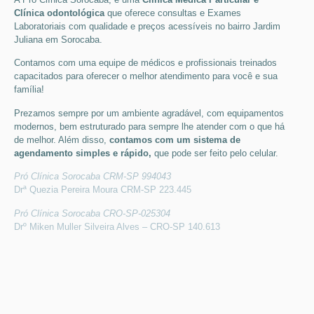
Clínica odontológica
que
oferece consultas e
Exames
Laboratoriais
com qualidade e preços acessíveis
no bairro Jardim
Juliana em Sorocaba
.
Contamos com uma equipe de médicos e profissionais treinados
capacitados para oferecer o melhor atendimento para você e sua
família!
Prezamos sempre por um ambiente agradável, com equipamentos
modernos, bem estruturado para sempre lhe atender com o que há
de melhor. Além disso,
contamos com um sistema de
agendamento simples e rápido,
que pode ser feito pelo celular.
Pró Clínica Sorocaba CRM-SP 994043
Drª Quezia Pereira Moura CRM-SP 223.445
Pró Clínica Sorocaba CRO-SP-025304
Drº Miken Muller Silveira Alves – CRO-SP 140.613