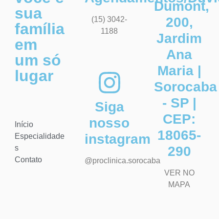
Dumont,
sua
200,
(15) 3042-
família
1188
Jardim
em
Ana
um só
Maria |
lugar
Sorocaba
- SP |
Siga
CEP:
nosso
Início
18065-
instagram
Especialidade
s
290
Contato
@proclinica.sorocaba
VER NO
MAPA