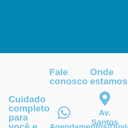
Fale
Onde
conosco
estamos
Cuidado
completo
Av.
para
Santos
você e
Agendamentos/Dúvi