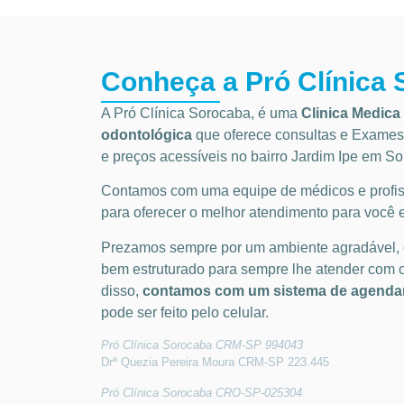
Conheça a Pró Clínica
A Pró Clínica Sorocaba, é uma
Clinica Medica 
odontológica
que
oferece consultas e
Exames 
e preços acessíveis
no bairro Jardim Ipe em S
Contamos com uma equipe de médicos e profiss
para oferecer o melhor atendimento para você e
Prezamos sempre por um ambiente agradável,
bem estruturado para sempre lhe atender com 
disso,
contamos com um sistema de agendam
pode ser feito pelo celular.
Pró Clínica Sorocaba CRM-SP 994043
Drª Quezia Pereira Moura CRM-SP 223.445
Pró Clínica Sorocaba CRO-SP-025304