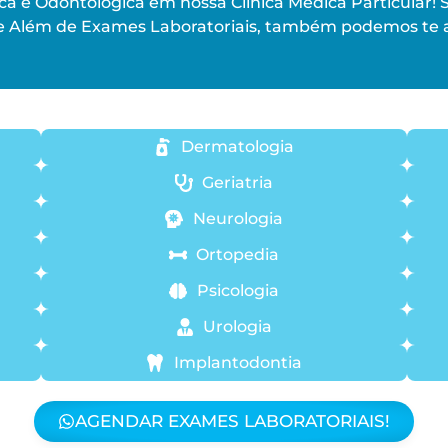
a e Odontológica em nossa Clinica Medica Particular! 
 Além de Exames Laboratoriais, também podemos te a
Dermatologia
Geriatria
Neurologia
Ortopedia
Psicologia
Urologia
Implantodontia
AGENDAR EXAMES LABORATORIAIS!