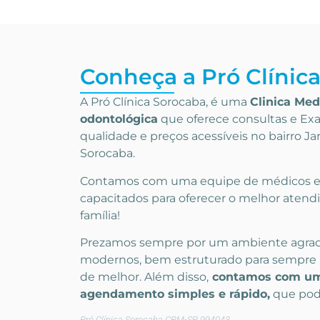
Conheça a Pró Clínic
A Pró Clínica Sorocaba, é uma
Clinica Med
odontológica
que
oferece consultas e
Exa
qualidade e preços acessíveis
no bairro J
Sorocaba
.
Contamos com uma equipe de médicos e p
capacitados para oferecer o melhor atend
família!
Prezamos sempre por um ambiente agra
modernos, bem estruturado para sempre 
de melhor. Além disso,
contamos com um
agendamento simples e rápido,
que pode
Pró Clínica Sorocaba CRM-SP 994043