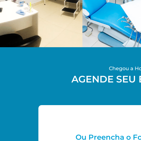
Chegou a Hor
AGENDE SEU 
Ou Preencha o F