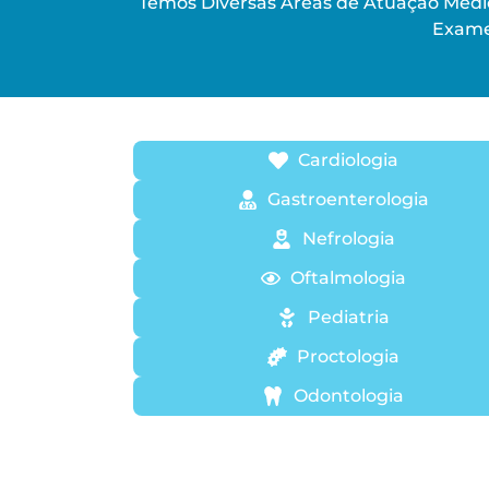
Temos Diversas Áreas de Atuação Médic
Exame
Cardiologia
Gastroenterologia
Nefrologia
Oftalmologia
Pediatria
Proctologia
Odontologia