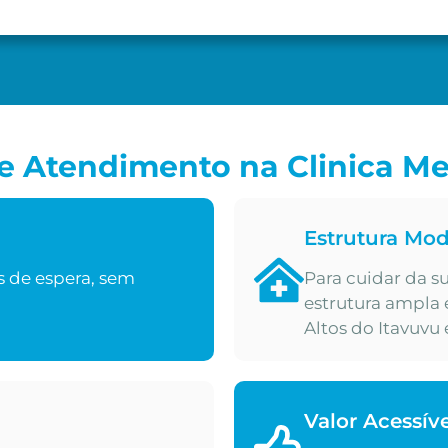
 Atendimento na Clinica Me
Estrutura Mo
s de espera, sem
Para cuidar da 
estrutura ampla
Altos do Itavuv
Valor Acessív