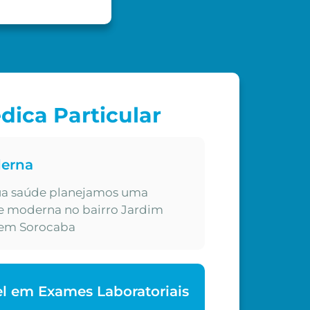
dica Particular
derna
sua saúde planejamos uma
 e moderna no bairro Jardim
u em Sorocaba
el em Exames Laboratoriais