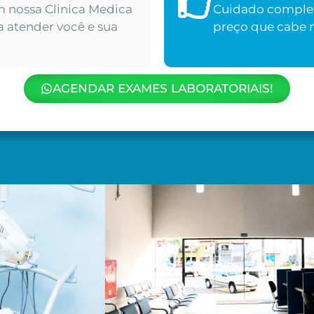
m nossa Clinica Medica
Cuidado complet
a atender você e sua
preço que cabe n
AGENDAR EXAMES LABORATORIAIS!