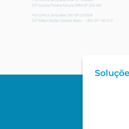
Drª Quezia Pereira Moura CRM-SP 223.445
Pró Clínica Sorocaba CRO-SP-025304
Drº Miken Muller Silveira Alves – CRO-SP 140.613
Soluçõe