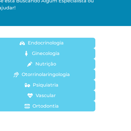
Se está Buscando Algum Especialista ou
judar!
Endocrinologia
Ginecologia
Nutrição
Otorrinolaringologia
Psiquiatria
Vascular
Ortodontia