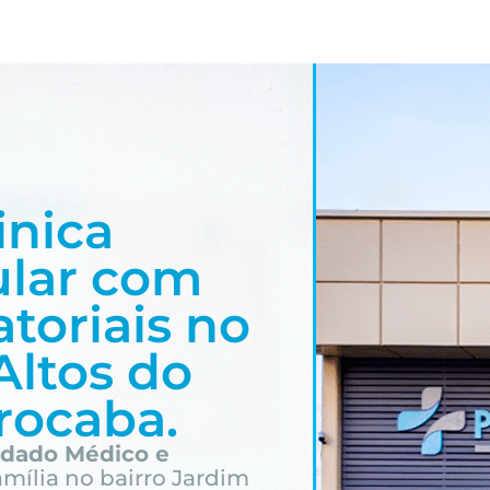
inica
ular com
toriais no
Altos do
rocaba.
idado Médico e
amília
no bairro Jardim