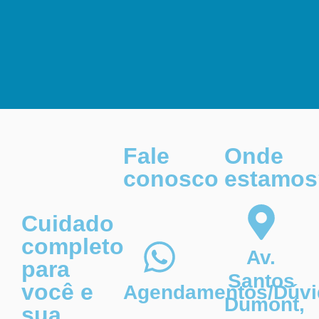
Fale
Onde
conosco
estamos
Cuidado
completo
Av.
para
Santos
você e
Agendamentos/Dúvi
Dumont,
sua