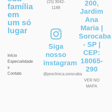
200,
(15) 3042-
família
1188
Jardim
em
Ana
um só
Maria |
lugar
Sorocaba
- SP |
Siga
CEP:
nosso
Início
18065-
instagram
Especialidade
s
290
Contato
@proclinica.sorocaba
VER NO
MAPA