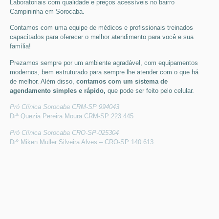
Laboratoriais
com qualidade e preços acessíveis
no bairro
Campininha em Sorocaba
.
Contamos com uma equipe de médicos e profissionais treinados
capacitados para oferecer o melhor atendimento para você e sua
família!
Prezamos sempre por um ambiente agradável, com equipamentos
modernos, bem estruturado para sempre lhe atender com o que há
de melhor. Além disso,
contamos com um sistema de
agendamento simples e rápido,
que pode ser feito pelo celular.
Pró Clínica Sorocaba CRM-SP 994043
Drª Quezia Pereira Moura CRM-SP 223.445
Pró Clínica Sorocaba CRO-SP-025304
Drº Miken Muller Silveira Alves – CRO-SP 140.613