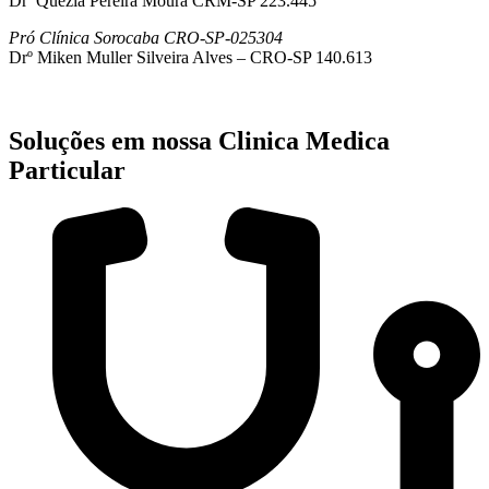
Drª Quezia Pereira Moura CRM-SP 223.445
Pró Clínica Sorocaba CRO-SP-025304
Drº Miken Muller Silveira Alves – CRO-SP 140.613
Soluções em nossa Clinica Medica
Particular