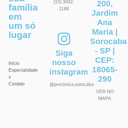
200,
(15) 3042-
família
1188
Jardim
em
Ana
um só
Maria |
lugar
Sorocaba
- SP |
Siga
CEP:
nosso
Início
18065-
instagram
Especialidade
s
290
Contato
@proclinica.sorocaba
VER NO
MAPA