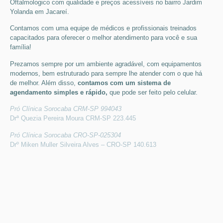
Oftalmologico
com qualidade e preços acessíveis
no bairro Jardim
Yolanda em Jacareí
.
Contamos com uma equipe de médicos e profissionais treinados
capacitados para oferecer o melhor atendimento para você e sua
família!
Prezamos sempre por um ambiente agradável, com equipamentos
modernos, bem estruturado para sempre lhe atender com o que há
de melhor. Além disso,
contamos com um sistema de
agendamento simples e rápido,
que pode ser feito pelo celular.
Pró Clínica Sorocaba CRM-SP 994043
Drª Quezia Pereira Moura CRM-SP 223.445
Pró Clínica Sorocaba CRO-SP-025304
Drº Miken Muller Silveira Alves – CRO-SP 140.613