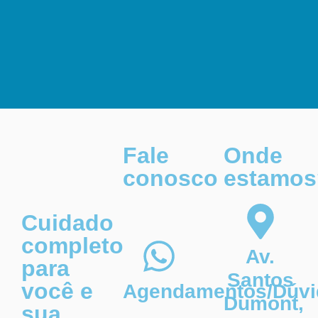
Fale
Onde
conosco
estamos
Cuidado
completo
Av.
para
Santos
você e
Agendamentos/Dúvi
Dumont,
sua