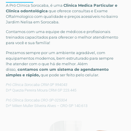
A Pró Clínica Sorocaba, é uma
Clinica Medica Particular
e
Clínica odontológica
que
oferece consultas e
Exame
Oftalmologico
com qualidade e preços acessíveis
no bairro
Jardim Nelisa em Sorocaba
.
Contamos com uma equipe de médicos e profissionais
treinados capacitados para oferecer o melhor atendimento
para você e sua família!
Prezamos sempre por um ambiente agradável, com
equipamentos modernos, bem estruturado para sempre
lhe atender com o que há de melhor. Além
disso,
contamos com um sistema de agendamento
simples e rápido,
que pode ser feito pelo celular.
Pró Clínica Sorocaba CRM-SP 994043
Drª Quezia Pereira Moura CRM-SP 223.445
Pró Clínica Sorocaba CRO-SP-025304
Drº Miken Muller Silveira Alves – CRO-SP 140.613