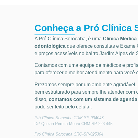
Conheça a Pró Clínica
A Pró Clínica Sorocaba, é uma
Clinica Medica 
odontológica
que
oferece consultas e
Exame O
e preços acessíveis
no bairro Jardim Alpes de
Contamos com uma equipe de médicos e profiss
para oferecer o melhor atendimento para você e
Prezamos sempre por um ambiente agradável,
bem estruturado para sempre lhe atender com 
disso,
contamos com um sistema de agendam
pode ser feito pelo celular.
Pró Clínica Sorocaba CRM-SP 994043
Drª Quezia Pereira Moura CRM-SP 223.445
Pró Clínica Sorocaba CRO-SP-025304