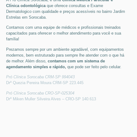
Clínica odontológica
que
oferece consultas e
Exame
Dermatologico
com qualidade e preços acessíveis
no bairro Jardim
Estrelas em Sorocaba
.
Contamos com uma equipe de médicos e profissionais treinados
capacitados para oferecer o melhor atendimento para você e sua
família!
Prezamos sempre por um ambiente agradável, com equipamentos
modernos, bem estruturado para sempre lhe atender com o que há
de melhor. Além disso,
contamos com um sistema de
agendamento simples e rápido,
que pode ser feito pelo celular.
Pró Clínica Sorocaba CRM-SP 994043
Drª Quezia Pereira Moura CRM-SP 223.445
Pró Clínica Sorocaba CRO-SP-025304
Drº Miken Muller Silveira Alves – CRO-SP 140.613