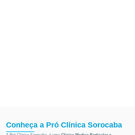
Conheça a Pró Clínica Sorocaba
A Pró Clínica Sorocaba, é uma
Clinica Medica Particular
e