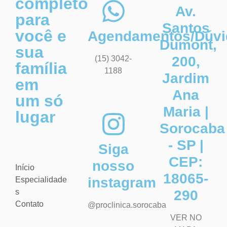
completo
Av.
para
Santos
você e
Agendamentos/Dúvi
Dumont,
sua
200,
(15) 3042-
família
1188
Jardim
em
Ana
um só
Maria |
lugar
Sorocaba
- SP |
Siga
CEP:
nosso
Início
18065-
instagram
Especialidade
s
290
Contato
@proclinica.sorocaba
VER NO