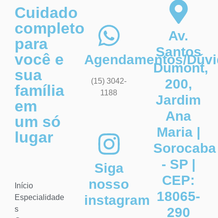
Cuidado
completo
Av.
para
Santos
você e
Agendamentos/Dúvi
Dumont,
sua
200,
(15) 3042-
família
1188
Jardim
em
Ana
um só
Maria |
lugar
Sorocaba
- SP |
Siga
CEP:
nosso
Início
18065-
instagram
Especialidade
s
290