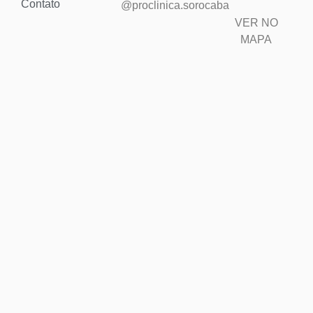
Contato
@proclinica.sorocaba
VER NO
MAPA