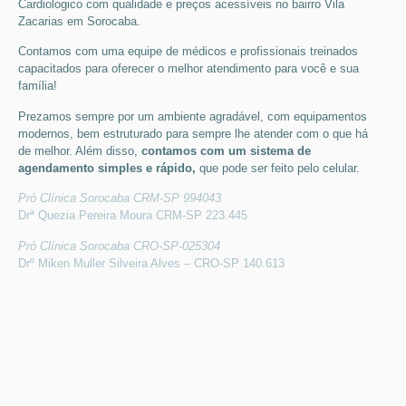
Cardiologico
com qualidade e preços acessíveis
no bairro Vila
Zacarias em Sorocaba
.
Contamos com uma equipe de médicos e profissionais treinados
capacitados para oferecer o melhor atendimento para você e sua
família!
Prezamos sempre por um ambiente agradável, com equipamentos
modernos, bem estruturado para sempre lhe atender com o que há
de melhor. Além disso,
contamos com um sistema de
agendamento simples e rápido,
que pode ser feito pelo celular.
Pró Clínica Sorocaba CRM-SP 994043
Drª Quezia Pereira Moura CRM-SP 223.445
Pró Clínica Sorocaba CRO-SP-025304
Drº Miken Muller Silveira Alves – CRO-SP 140.613