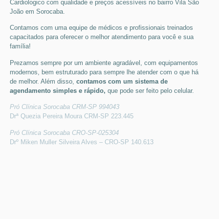
Cardiologico
com qualidade e preços acessíveis
no bairro Vila São
João em Sorocaba
.
Contamos com uma equipe de médicos e profissionais treinados
capacitados para oferecer o melhor atendimento para você e sua
família!
Prezamos sempre por um ambiente agradável, com equipamentos
modernos, bem estruturado para sempre lhe atender com o que há
de melhor. Além disso,
contamos com um sistema de
agendamento simples e rápido,
que pode ser feito pelo celular.
Pró Clínica Sorocaba CRM-SP 994043
Drª Quezia Pereira Moura CRM-SP 223.445
Pró Clínica Sorocaba CRO-SP-025304
Drº Miken Muller Silveira Alves – CRO-SP 140.613