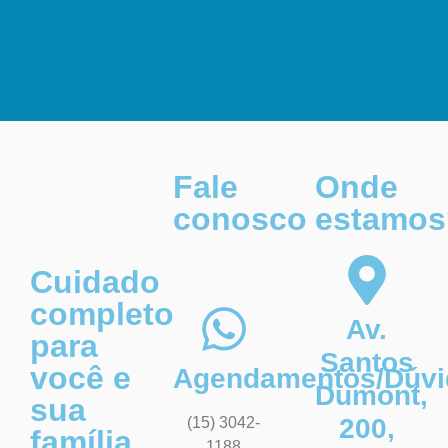
Fale
Onde
conosco
estamos
Cuidado
completo
Av.
para
Santos
você e
Agendamentos/Dúvi
Dumont,
sua
200,
(15) 3042-
família
1188