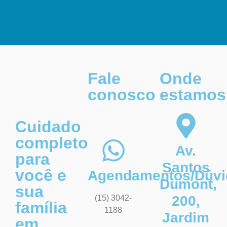
Fale
Onde
conosco
estamos
Cuidado
completo
Av.
para
Santos
você e
Agendamentos/Dúvi
Dumont,
sua
200,
(15) 3042-
família
1188
Jardim
em