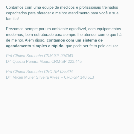
Contamos com uma equipe de médicos e profissionais treinados
capacitados para oferecer o melhor atendimento para você e sua
família!
Prezamos sempre por um ambiente agradável, com equipamentos
modernos, bem estruturado para sempre lhe atender com o que há
de melhor. Além disso,
contamos com um sistema de
agendamento simples e rápido,
que pode ser feito pelo celular.
Pró Clínica Sorocaba CRM-SP 994043
Drª Quezia Pereira Moura CRM-SP 223.445
Pró Clínica Sorocaba CRO-SP-025304
Drº Miken Muller Silveira Alves – CRO-SP 140.613