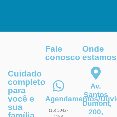
Fale
Onde
conosco
estamos
Cuidado
completo
Av.
para
Santos
você e
Agendamentos/Dúvi
Dumont,
sua
200,
(15) 3042-
família
1188