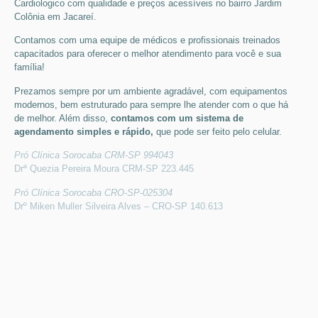
Cardiologico
com qualidade e preços acessíveis
no bairro Jardim
Colônia em Jacareí
.
Contamos com uma equipe de médicos e profissionais treinados
capacitados para oferecer o melhor atendimento para você e sua
família!
Prezamos sempre por um ambiente agradável, com equipamentos
modernos, bem estruturado para sempre lhe atender com o que há
de melhor. Além disso,
contamos com um sistema de
agendamento simples e rápido,
que pode ser feito pelo celular.
Pró Clínica Sorocaba CRM-SP 994043
Drª Quezia Pereira Moura CRM-SP 223.445
Pró Clínica Sorocaba CRO-SP-025304
Drº Miken Muller Silveira Alves – CRO-SP 140.613