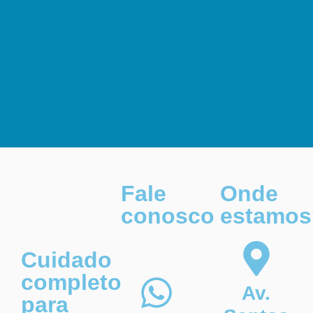
Fale
Onde
conosco
estamos
Cuidado
completo
Av.
para