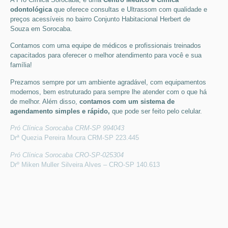
odontológica
que
oferece consultas e
Ultrassom
com qualidade e
preços acessíveis
no bairro Conjunto Habitacional Herbert de
Souza em Sorocaba
.
Contamos com uma equipe de médicos e profissionais treinados
capacitados para oferecer o melhor atendimento para você e sua
família!
Prezamos sempre por um ambiente agradável, com equipamentos
modernos, bem estruturado para sempre lhe atender com o que há
de melhor. Além disso,
contamos com um sistema de
agendamento simples e rápido,
que pode ser feito pelo celular.
Pró Clínica Sorocaba CRM-SP 994043
Drª Quezia Pereira Moura CRM-SP 223.445
Pró Clínica Sorocaba CRO-SP-025304
Drº Miken Muller Silveira Alves – CRO-SP 140.613