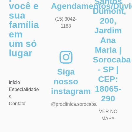
Santos
você e
Agendamentos/Dúvi
Dumont,
sua
200,
(15) 3042-
família
1188
Jardim
em
Ana
um só
Maria |
lugar
Sorocaba
- SP |
Siga
CEP:
nosso
Início
18065-
instagram
Especialidade
s
290
Contato
@proclinica.sorocaba
VER NO
MAPA