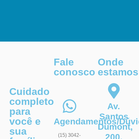
Fale
Onde
conosco
estamos
Cuidado
completo
Av.
para
Santos
você e
Agendamentos/Dúvi
Dumont,
sua
200,
(15) 3042-