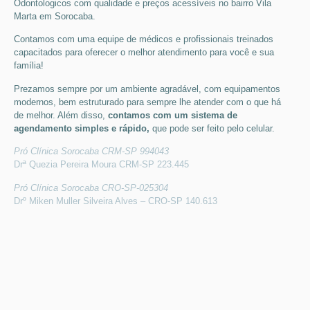
Odontologicos
com qualidade e preços acessíveis
no bairro Vila
Marta em Sorocaba
.
Contamos com uma equipe de médicos e profissionais treinados
capacitados para oferecer o melhor atendimento para você e sua
família!
Prezamos sempre por um ambiente agradável, com equipamentos
modernos, bem estruturado para sempre lhe atender com o que há
de melhor. Além disso,
contamos com um sistema de
agendamento simples e rápido,
que pode ser feito pelo celular.
Pró Clínica Sorocaba CRM-SP 994043
Drª Quezia Pereira Moura CRM-SP 223.445
Pró Clínica Sorocaba CRO-SP-025304
Drº Miken Muller Silveira Alves – CRO-SP 140.613